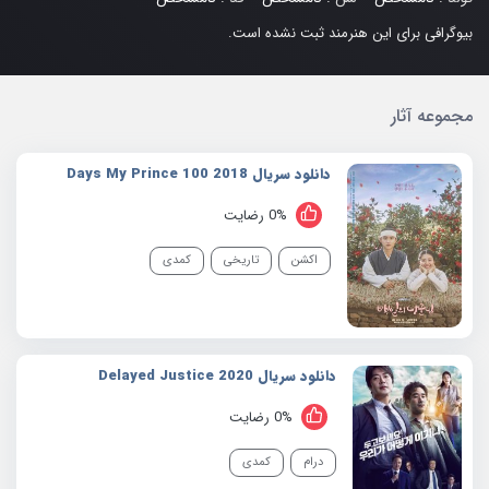
بیوگرافی برای این هنرمند ثبت نشده است.
مجموعه آثار
دانلود سریال 2018 100 Days My Prince
0% رضایت
اکشن
تاریخی
کمدی
دانلود سریال 2020 Delayed Justice
0% رضایت
درام
کمدی