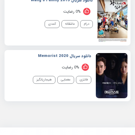
دانلود سریال 2013 Wang s Family
0% رضایت
درام
عاشقانه
کمدی
دانلود سریال 2020 Memorist
0% رضایت
فانتزی
معمایی
هیجان‌انگیز