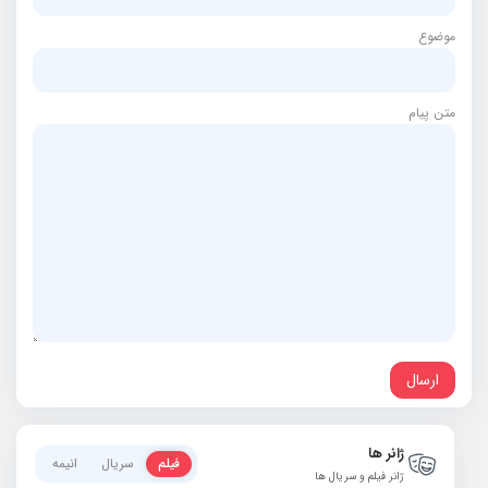
موضوع
متن پیام
ژانر ها
فیلم
سریال
انیمه
ژانر فیلم و سریال ها