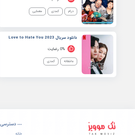
درام
کمدی
معمایی
دانلود سریال 2023 Love to Hate You
0% رضایت
عاشقانه
کمدی
دسترسی 
خانه