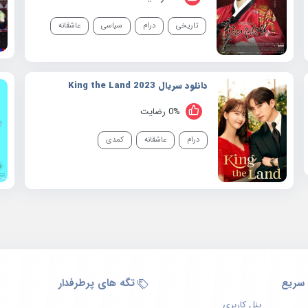
تاریخی
درام
سیاسی
عاشقانه
دانلود سریال 2023 King the Land
0% رضایت
درام
عاشقانه
کمدی
سریع
تگه های پرطرفدار
پنل کاربری