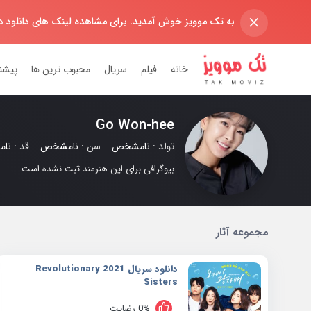
×
به تک موویز خوش آمدید. برای مشاهده لینک های دانلود 
خانه
فیلم
سریال
محبوب ترین ها
پیشن
Go Won-hee
تولد :
نامشخص
سن :
نامشخص
قد :
نا
بیوگرافی برای این هنرمند ثبت نشده است.
مجموعه آثار
دانلود سریال 2021 Revolutionary
Sisters
0% رضایت