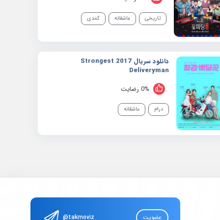
تاریخی
عاشقانه
کمدی
دانلود سریال 2017 Strongest
Deliveryman
0% رضایت
درام
عاشقانه
عضویت
@takmoviz