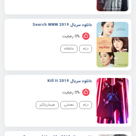
دانلود سریال 2019 Search WWW
0% رضایت
درام
عاشقانه
دانلود سریال 2019 Kill It
0% رضایت
درام
معمایی
هیجان‌انگیز