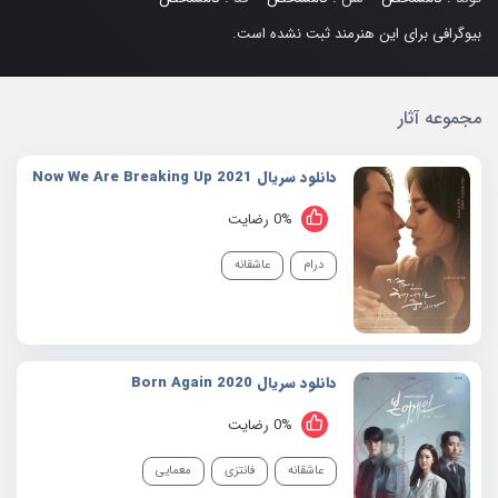
بیوگرافی برای این هنرمند ثبت نشده است.
مجموعه آثار
دانلود سریال 2021 Now We Are Breaking Up
0% رضایت
درام
عاشقانه
دانلود سریال 2020 Born Again
0% رضایت
عاشقانه
فانتزی
معمایی