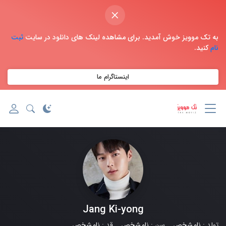
×
به تک موویز خوش آمدید. برای مشاهده لینک های دانلود در سایت
ثبت
نام
کنید.
اینستاگرام ما
Jang Ki-yong
تولد :
نامشخص
سن :
نامشخص
قد :
نامشخص