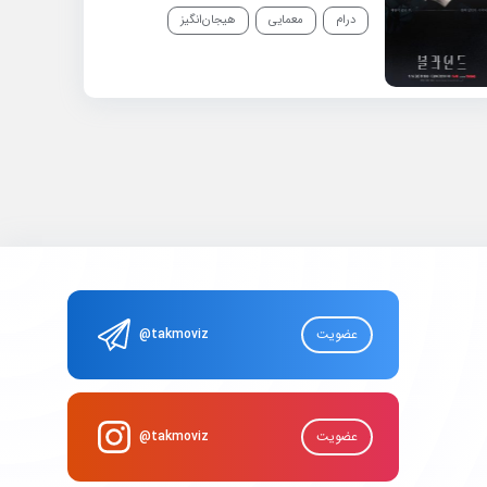
درام
معمایی
هیجان‌انگیز
عضویت
@takmoviz
عضویت
@takmoviz