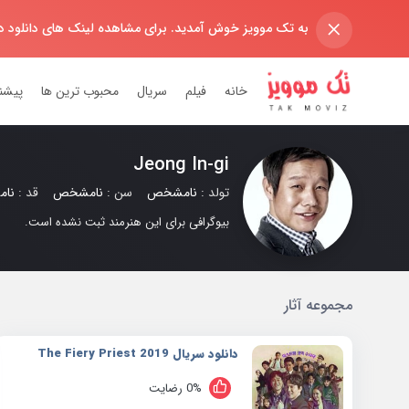
×
به تک موویز خوش آمدید. برای مشاهده لینک های دانلود 
خانه
فیلم
سریال
محبوب ترین ها
پیشن
Jeong In-gi
تولد :
نامشخص
سن :
نامشخص
قد :
نا
بیوگرافی برای این هنرمند ثبت نشده است.
مجموعه آثار
دانلود سریال 2019 The Fiery Priest
0% رضایت