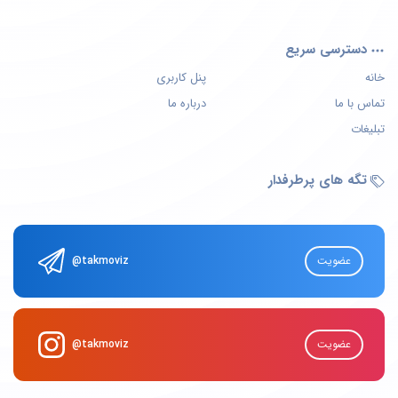
دسترسی سریع
خانه
پنل کاربری
تماس با ما
درباره ما
تبلیغات
تگه های پرطرفدار
عضویت
@takmoviz
عضویت
@takmoviz