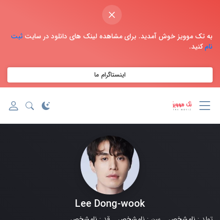
×
به تک موویز خوش آمدید. برای مشاهده لینک های دانلود در سایت
ثبت
نام
کنید.
اینستاگرام ما
Lee Dong-wook
تولد :
نامشخص
سن :
نامشخص
قد :
نامشخص