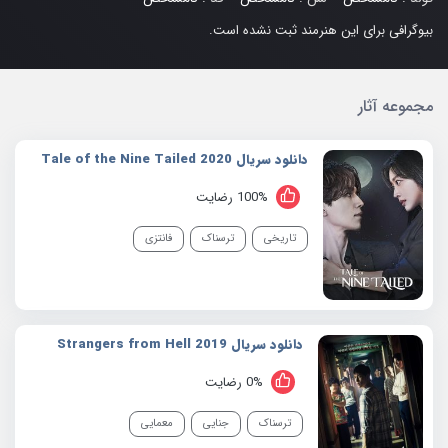
بیوگرافی برای این هنرمند ثبت نشده است.
مجموعه آثار
دانلود سریال 2020 Tale of the Nine Tailed
100% رضایت
تاریخی
ترسناک
فانتزی
دانلود سریال 2019 Strangers from Hell
0% رضایت
ترسناک
جنایی
معمایی