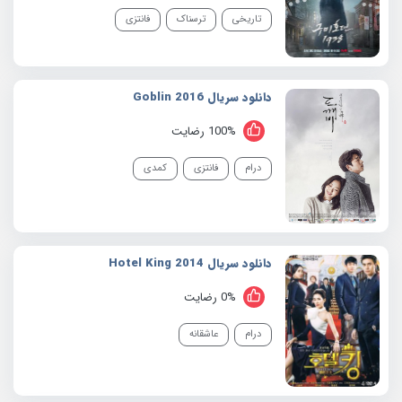
تاریخی
ترسناک
فانتزی
دانلود سریال 2016 Goblin
100% رضایت
درام
فانتزی
کمدی
دانلود سریال 2014 Hotel King
0% رضایت
درام
عاشقانه