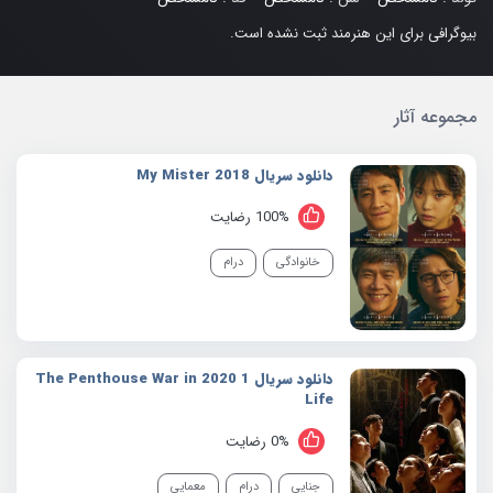
بیوگرافی برای این هنرمند ثبت نشده است.
مجموعه آثار
دانلود سریال 2018 My Mister
100% رضایت
خانوادگی
درام
دانلود سریال 1 2020 The Penthouse War in
Life
0% رضایت
جنایی
درام
معمایی