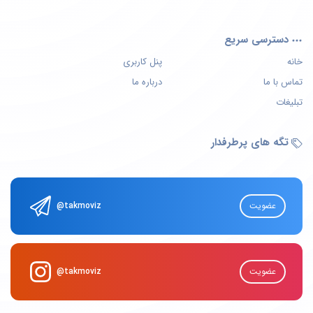
دسترسی سریع
خانه
پنل کاربری
تماس با ما
درباره ما
تبلیغات
تگه های پرطرفدار
عضویت
@takmoviz
عضویت
@takmoviz