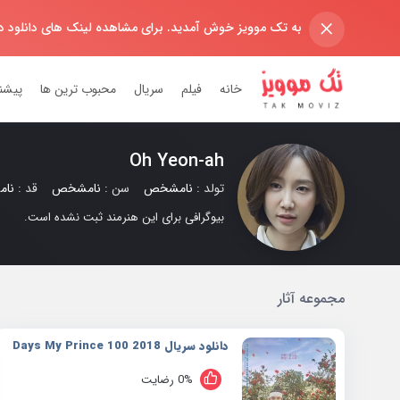
×
به تک موویز خوش آمدید. برای مشاهده لینک های دانلود 
خانه
فیلم
سریال
محبوب ترین ها
پیشن
Oh Yeon-ah
تولد :
نامشخص
سن :
نامشخص
قد :
نا
بیوگرافی برای این هنرمند ثبت نشده است.
مجموعه آثار
دانلود سریال 2018 100 Days My Prince
0% رضایت