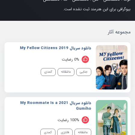
بیوگرافی برای این هنرمند ثبت نشده است.
مجموعه آثار
دانلود سریال 2019 My Fellow Citizens
0% رضایت
جنایی
عاشقانه
کمدی
دانلود سریال 2021 My Roommate Is a
Gumiho
100% رضایت
عاشقانه
فانتزی
کمدی