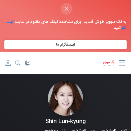
×
به تک موویز خوش آمدید. برای مشاهده لینک های دانلود در سایت
ثبت
نام
کنید.
اینستاگرام ما
Shin Eun-kyung
تولد :
نامشخص
سن :
نامشخص
قد :
نامشخص