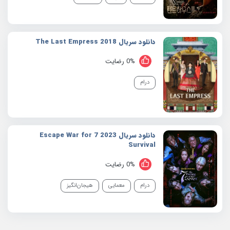
دانلود سریال 2018 The Last Empress
0% رضایت
درام
دانلود سریال 2023 7 Escape War for
Survival
0% رضایت
درام
معمایی
هیجان‌انگیز