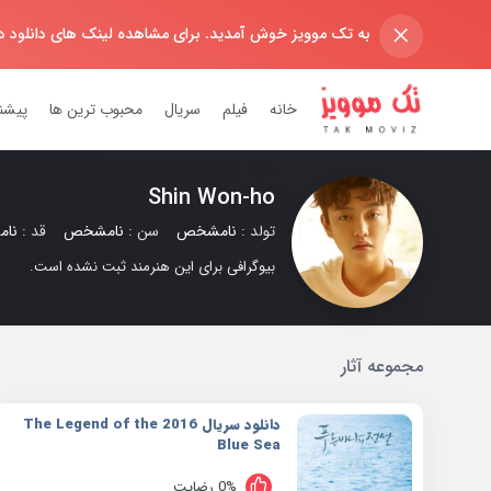
×
به تک موویز خوش آمدید. برای مشاهده لینک های دانلود 
خانه
فیلم
سریال
محبوب ترین ها
پیشن
Shin Won-ho
تولد :
نامشخص
سن :
نامشخص
قد :
نا
بیوگرافی برای این هنرمند ثبت نشده است.
مجموعه آثار
دانلود سریال 2016 The Legend of the
Blue Sea
0% رضایت