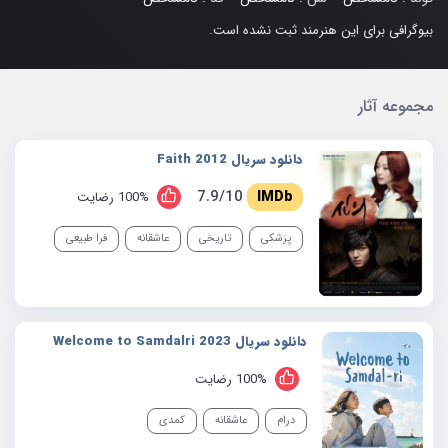
بیوگرافی برای این هنرمند ثبت نشده است.
مجموعه آثار
دانلود سریال 2012 Faith
7.9/10
100% رضایت
پزشکی
تاریخی
عاشقانه
فرا طبیعی
دانلود سریال 2023 Welcome to Samdalri
100% رضایت
درام
عاشقانه
کمدی