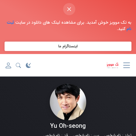
×
به تک موویز خوش آمدید. برای مشاهده لینک های دانلود در سایت
ثبت
نام
کنید.
اینستاگرام ما
Yu Oh-seong
تولد :
نامشخص
سن :
نامشخص
قد :
نامشخص