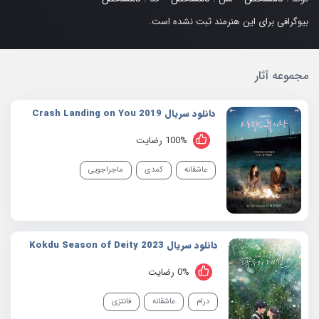
بیوگرافی برای این هنرمند ثبت نشده است.
مجموعه آثار
دانلود سریال 2019 Crash Landing on You
100% رضایت
عاشقانه
کمدی
ماجراجویی
دانلود سریال 2023 Kokdu Season of Deity
0% رضایت
درام
عاشقانه
فانتزی