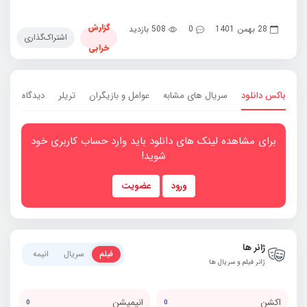
گزارش
28 بهمن 1401
0
508 بازدید
اشتراک‌گذاری
خرابی
باکس دانلود
سریال های مشابه
عوامل و بازیگران
تریلر
دیدگاه ها
0
برای مشاهده لینک های دانلود باید وارد حساب کاربری خود
شوید!
ورود
عضویت
ژانر ها
فیلم
سریال
انیمه
ژانر فیلم و سریال ها
اکشن
انیمیشن
0
0