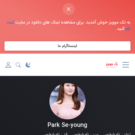
×
به تک موویز خوش آمدید. برای مشاهده لینک های دانلود در سایت
ثبت
نام
کنید.
اینستاگرام ما
Park Se-young
تولد :
نامشخص
سن :
نامشخص
قد :
نامشخص