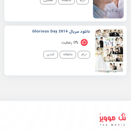
درام
عاشقانه
معمایی
دانلود سریال 2014 Glorious Day
0% رضایت
درام
عاشقانه
کمدی