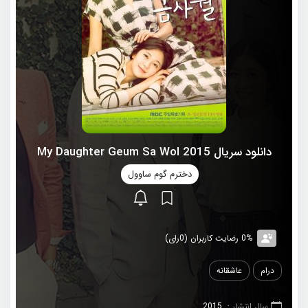
دانلود سریال 2015 My Daughter Geum Sa Wol
دخترم گوم ساوول
0% رضایت کاربران (0رای)
درام
عاشقانه
سال انتشار :
2015