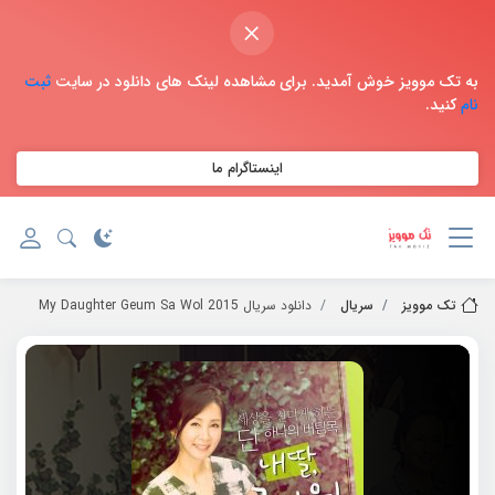
×
به تک موویز خوش آمدید. برای مشاهده لینک های دانلود در سایت
ثبت
نام
کنید.
اینستاگرام ما
تک موویز
سریال
دانلود سریال 2015 My Daughter Geum Sa Wol