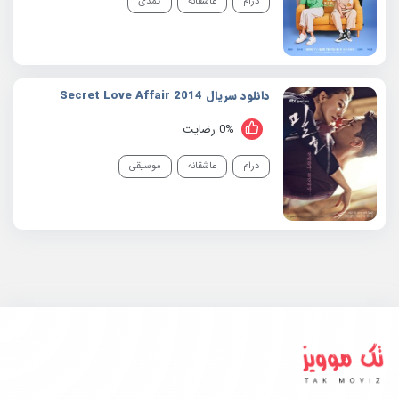
درام
عاشقانه
کمدی
دانلود سریال 2014 Secret Love Affair
0% رضایت
درام
عاشقانه
موسیقی