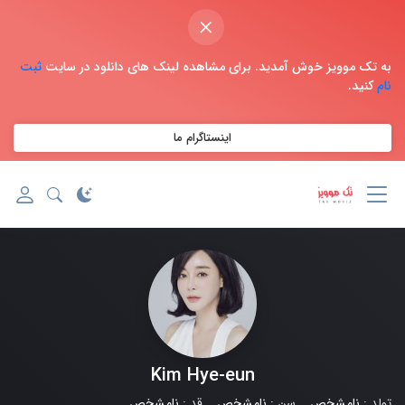
×
به تک موویز خوش آمدید. برای مشاهده لینک های دانلود در سایت
ثبت
نام
کنید.
اینستاگرام ما
Kim Hye-eun
تولد :
نامشخص
سن :
نامشخص
قد :
نامشخص