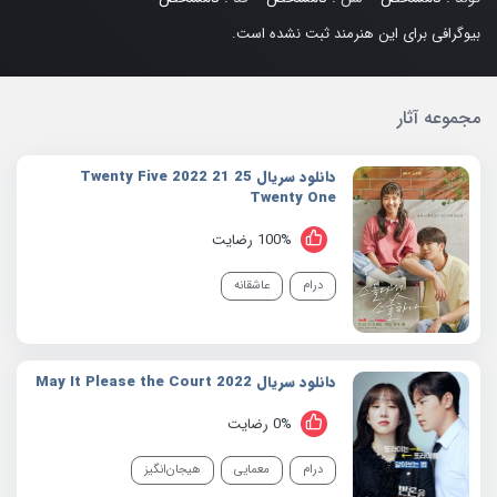
بیوگرافی برای این هنرمند ثبت نشده است.
مجموعه آثار
دانلود سریال 25 21 2022 Twenty Five
Twenty One
100% رضایت
درام
عاشقانه
دانلود سریال 2022 May It Please the Court
0% رضایت
درام
معمایی
هیجان‌انگیز