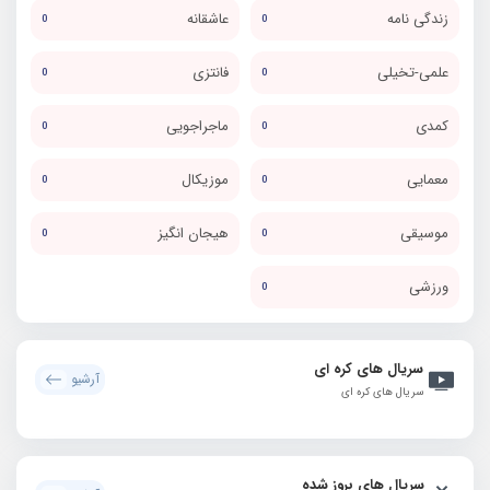
زندگی نامه
عاشقانه
0
0
علمی-تخیلی
فانتزی
0
0
کمدی
ماجراجویی
0
0
معمایی
موزیکال
0
0
موسیقی
هیجان انگیز
0
0
ورزشی
0
سریال های کره ای
آرشیو
سریال های کره ای
سریال های بروز شده