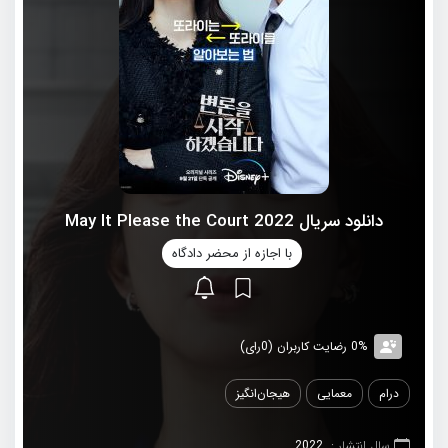
دانلود سریال 2022 May It Please the Court
با اجازه از محضر دادگاه
0% رضایت کاربران (0رای)
درام
معمایی
هیجان‌انگیز
سال انتشار :
2022