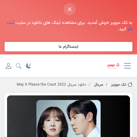
×
به تک موویز خوش آمدید. برای مشاهده لینک های دانلود در سایت
ثبت
نام
کنید.
اینستاگرام ما
تک موویز
سریال
دانلود سریال 2022 May It Please the Court