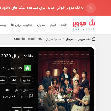
×
به تک موویز خوش آمدید. برای مشاهده لینک های دانلود 
خانه
فیلم
سریال
محبوب ترین ها
پیشن
تک موویز
سریال
دانلود سریال 2020 Graceful Friends
دانلود سریال 2020 Graceful Friends
100% رضایت کاربران (1رای)
جنایی
درام
معما
سال انتشار :
2020
محصول :
کره جنوبی