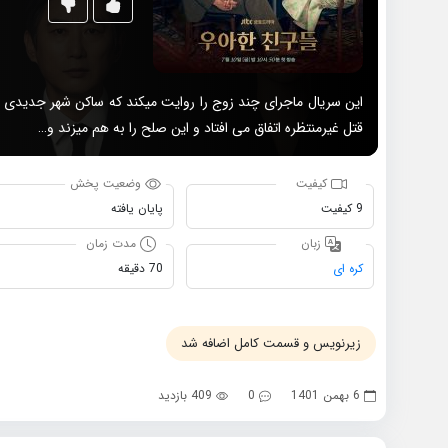
این سریال ماجرای چند زوج را روایت میکند که ساکن شهر جدیدی شد
قتل غیرمنتظره اتفاق می افتاد و این صلح را به هم میزند و…
کیفیت
وضعیت پخش
9 کیفیت
پایان یافته
زبان
مدت زمان
کره ای
70 دقیقه
زیرنویس و قسمت کامل اضافه شد
6 بهمن 1401
0
409 بازدید