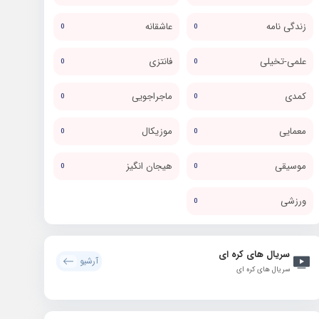
زندگی نامه
عاشقانه
0
0
علمی-تخیلی
فانتزی
0
0
کمدی
ماجراجویی
0
0
معمایی
موزیکال
0
0
موسیقی
هیجان انگیز
0
0
ورزشی
0
سریال های کره ای
آرشیو
سریال های کره ای