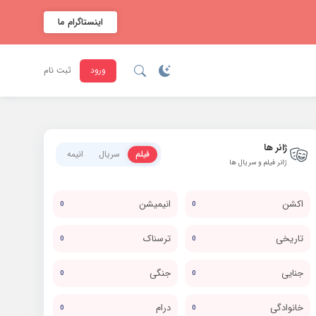
اینستاگرام ما
ورود
ثبت نام
ژانر ها
فیلم
سریال
انیمه
ژانر فیلم و سریال ها
اکشن
انیمیشن
0
0
تاریخی
ترسناک
0
0
جنایی
جنگی
0
0
خانوادگی
درام
0
0