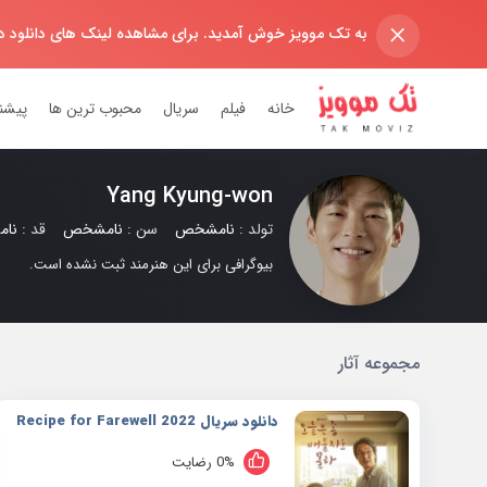
×
به تک موویز خوش آمدید. برای مشاهده لینک های دانلود 
خانه
فیلم
سریال
محبوب ترین ها
پیشن
Yang Kyung-won
تولد :
نامشخص
سن :
نامشخص
قد :
نا
بیوگرافی برای این هنرمند ثبت نشده است.
مجموعه آثار
دانلود سریال 2022 Recipe for Farewell
0% رضایت