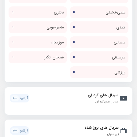
علمی-تخیلی
فانتزی
0
0
کمدی
ماجراجویی
0
0
معمایی
موزیکال
0
0
موسیقی
هیجان انگیز
0
0
ورزشی
0
سریال های کره ای
آرشیو
سریال های کره ای
سریال های بروز شده
آرشیو
زیر عنوان