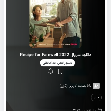
دانلود سریال 2022 Recipe for Farewell
دستورالعمل خداحافظی
0% رضایت کاربران (0رای)
درام
سال انتشار :
2022