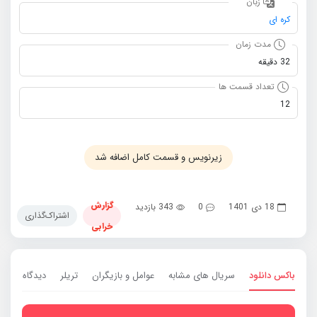
زبان
کره ای
مدت زمان
32 دقیقه
تعداد قسمت ها
12
زیرنویس و قسمت کامل اضافه شد
گزارش
18 دی 1401
0
343 بازدید
اشتراک‌گذاری
خرابی
باکس دانلود
سریال های مشابه
عوامل و بازیگران
تریلر
دیدگاه ها
0