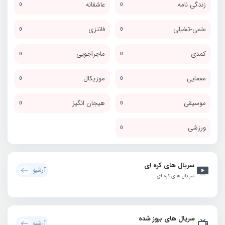
زندگی نامه
عاشقانه
0
0
علمی-تخیلی
فانتزی
0
0
کمدی
ماجراجویی
0
0
معمایی
موزیکال
0
0
موسیقی
هیجان انگیز
0
0
ورزشی
0
سریال های کره ای
آرشیو
سریال های کره ای
سریال های بروز شده
آرشیو