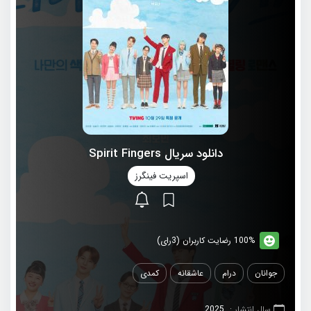
دانلود سریال Spirit Fingers
اسپریت فینگرز
100% رضایت کاربران (3رای)
جوانان
درام
عاشقانه
کمدی
سال انتشار :
2025