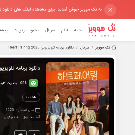
×
به تک موویز خوش آمدید. برای مشاهده لینک های دانلود 
خانه
فیلم
سریال
محبوب ترین ها
پیشن
تک موویز
سریال
دانلود برنامه تلویزیونی 2025 Heart Pairing
دانلود برنامه تلویزیونی 2025 Pairing
100% رضایت کاربران (10رای)
عاشقانه
سال انتشار :
2025
محصول :
کره جنوبی