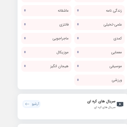
زندگی نامه
عاشقانه
0
0
علمی-تخیلی
فانتزی
0
0
کمدی
ماجراجویی
0
0
معمایی
موزیکال
0
0
موسیقی
هیجان انگیز
0
0
ورزشی
0
سریال های کره ای
آرشیو
سریال های کره ای