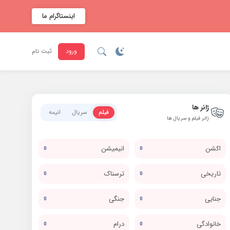
اینستاگرام ما
ورود
ثبت نام
ژانر ها
فیلم
سریال
انیمه
ژانر فیلم و سریال ها
اکشن
انیمیشن
0
0
تاریخی
ترسناک
0
0
جنایی
جنگی
0
0
خانوادگی
درام
0
0