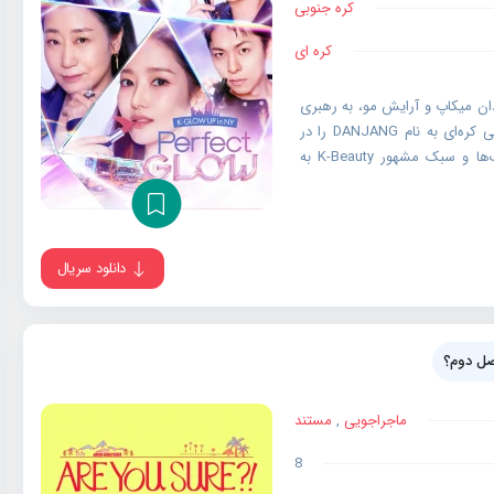
کره جنوبی
کره ای
دان میکاپ و آرایش مو، به رهبری
را می‌ ران (مدیر) و پارک مین‌ یونگ (مشاور ارشد)، یک سالن زیبایی کره‌ای به نام DANJANG را در
محله‌ی منهتن نیویورک راه‌اندازی می‌کنند. هدف آن‌ها معرفی تکنیک‌ها و سبک مشهور K-Beauty به
دانلود سریال
ل دوم؟
ماجراجویی
,
مستند
8