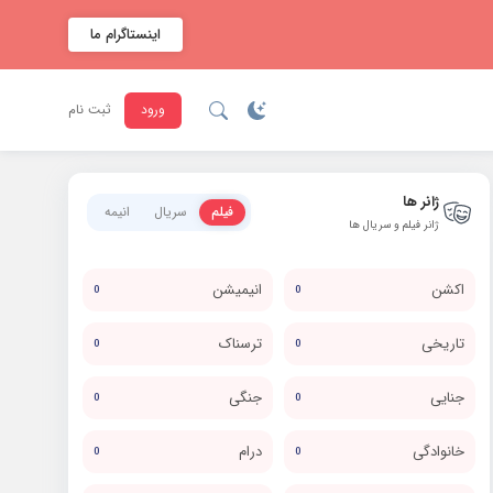
اینستاگرام ما
ورود
ثبت نام
ژانر ها
فیلم
سریال
انیمه
ژانر فیلم و سریال ها
اکشن
انیمیشن
0
0
تاریخی
ترسناک
0
0
جنایی
جنگی
0
0
خانوادگی
درام
0
0