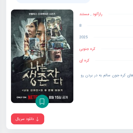
رازآلود
,
مستند
8
2025
کره جنوبی
کره ای
ای کره جون سالم به در بردن رو
دانلود سریال