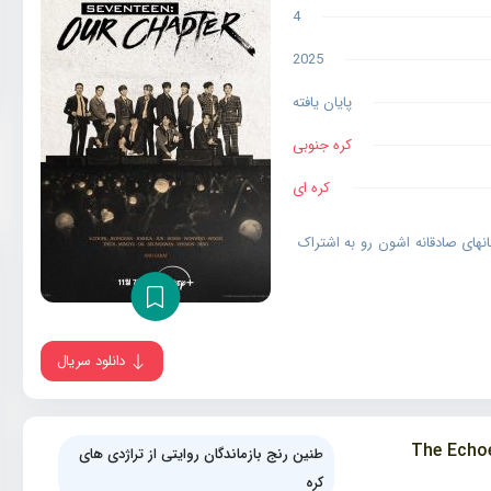
4
2025
پایان یافته
کره جنوبی
کره ای
های صادقانه اشون رو به اشتراک
دانلود سریال
The Echoes of S
طنین رنج بازماندگان روایتی از تراژدی های
کره