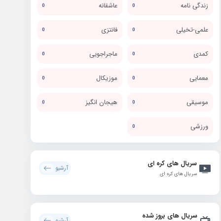
زندگی نامه
عاشقانه
0
0
علمی-تخیلی
فانتزی
0
0
کمدی
ماجراجویی
0
0
معمایی
موزیکال
0
0
موسیقی
هیجان انگیز
0
0
ورزشی
0
سریال های کره ای
آرشیو
سریال های کره ای
سریال های بروز شده
آرشیو