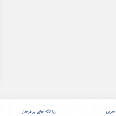
سریع
تگه های پرطرفدار