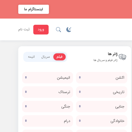
اینستاگرام ما
ورود
ثبت نام
ژانر ها
فیلم
سریال
انیمه
ژانر فیلم و سریال ها
اکشن
انیمیشن
0
0
تاریخی
ترسناک
0
0
جنایی
جنگی
0
0
خانوادگی
درام
0
0