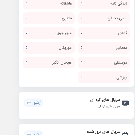
زندگی نامه
عاشقانه
0
0
علمی-تخیلی
فانتزی
0
0
کمدی
ماجراجویی
0
0
معمایی
موزیکال
0
0
موسیقی
هیجان انگیز
0
0
ورزشی
0
سریال های کره ای
آرشیو
سریال های کره ای
سریال های بروز شده
آرشیو