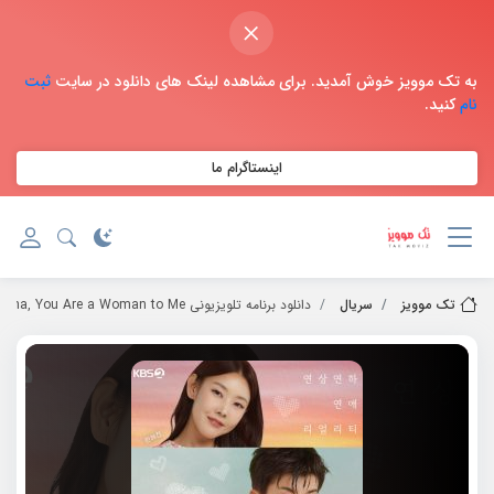
×
به تک موویز خوش آمدید. برای مشاهده لینک های دانلود در سایت
ثبت
نام
کنید.
اینستاگرام ما
تک موویز
سریال
دانلود برنامه تلویزیونی Noona, You Are a Woman to Me