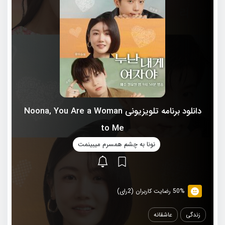
دانلود برنامه تلویزیونی Noona, You Are a Woman
to Me
نونا به چشم همسرم میبینمت
50% رضایت کاربران (2رای)
زندگی
عاشقانه