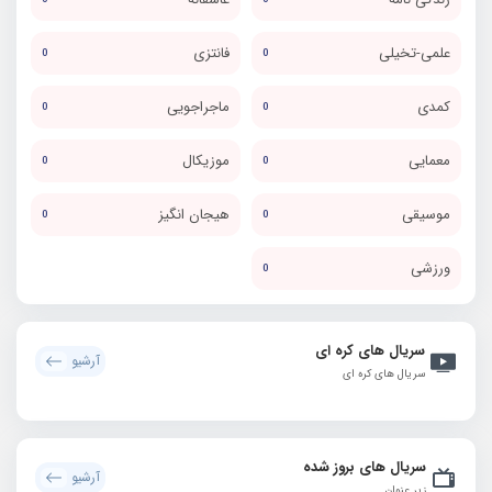
علمی-تخیلی
فانتزی
0
0
کمدی
ماجراجویی
0
0
معمایی
موزیکال
0
0
موسیقی
هیجان انگیز
0
0
ورزشی
0
سریال های کره ای
آرشیو
سریال های کره ای
سریال های بروز شده
آرشیو
زیر عنوان