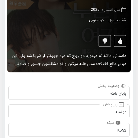
سال انتشار :
2025
محصول :
کره جنوبی
داستانی عاشقانه درمورد دو زوج که مرد جوونتر از شریکشه ولی این
دو بر مانع اختلاف سنی غلبه میکنن و تو عشقشون جسور و صادقن
وضعیت پخش
پایان یافته
روز پخش
دو‌شنبه
شبکه
KBS2