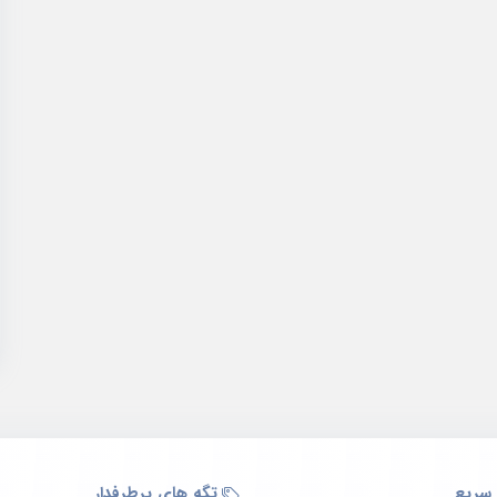
سریع
تگه های پرطرفدار