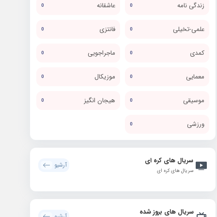
زندگی نامه
عاشقانه
0
0
علمی-تخیلی
فانتزی
0
0
کمدی
ماجراجویی
0
0
معمایی
موزیکال
0
0
موسیقی
هیجان انگیز
0
0
ورزشی
0
سریال های کره ای
آرشیو
سریال های کره ای
سریال های بروز شده
آرشیو