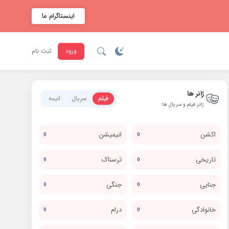
اینستاگرام ما
ورود
ثبت نام
ژانر ها
فیلم
سریال
انیمه
ژانر فیلم و سریال ها
اکشن
انیمیشن
0
0
تاریخی
ترسناک
0
0
جنایی
جنگی
0
0
خانوادگی
درام
0
0