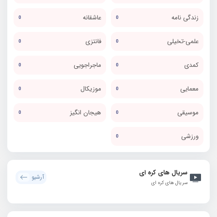
زندگی نامه
عاشقانه
0
0
علمی-تخیلی
فانتزی
0
0
کمدی
ماجراجویی
0
0
معمایی
موزیکال
0
0
موسیقی
هیجان انگیز
0
0
ورزشی
0
سریال های کره ای
آرشیو
سریال های کره ای