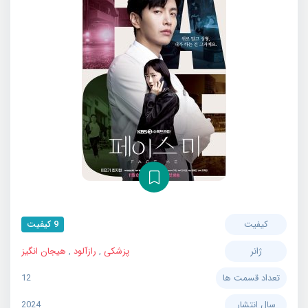
کیفیت
9 کیفیت
ژانر
پزشکی
,
رازآلود
,
هیجان انگیز
تعداد قسمت ها
12
سال انتشار
2024