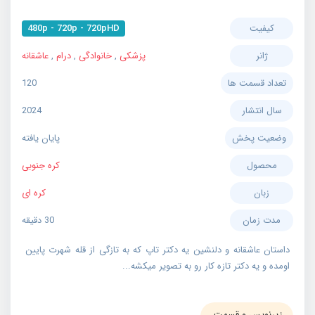
کیفیت
480p - 720p - 720pHD
ژانر
پزشکی
,
خانوادگی
,
درام
,
عاشقانه
تعداد قسمت ها
120
سال انتشار
2024
وضعیت پخش
پایان یافته
محصول
کره جنوبی
زبان
کره ای
مدت زمان
30 دقیقه
داستان عاشقانه و دلنشین یه دکتر تاپ که به تازگی از قله شهرت پایین
اومده و یه دکتر تازه کار رو به تصویر میکشه...
زیرنویس و قسمت