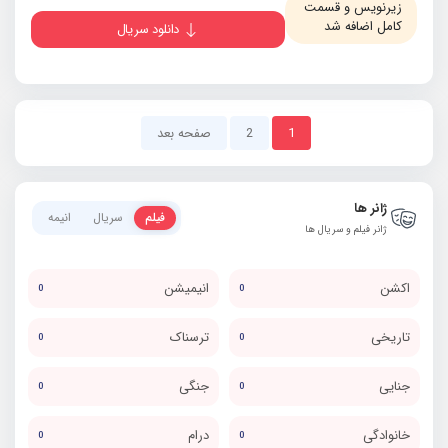
زیرنویس و قسمت
کامل اضافه شد
دانلود سریال
1
2
صفحه بعد
ژانر ها
فیلم
سریال
انیمه
ژانر فیلم و سریال ها
اکشن
انیمیشن
0
0
تاریخی
ترسناک
0
0
جنایی
جنگی
0
0
خانوادگی
درام
0
0