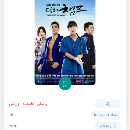
ژانر
پزشکی
,
عاشقانه
,
ورزشی
تعداد قسمت ها
16
سال انتشار
2010