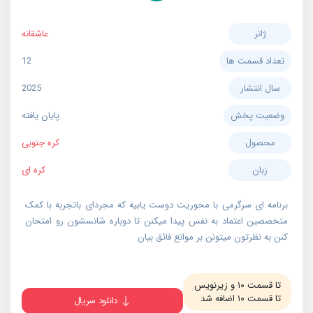
ژانر
عاشقانه
تعداد قسمت ها
12
سال انتشار
2025
وضعیت پخش
پایان یافته
محصول
کره جنوبی
زبان
کره ای
برنامه ای سرگرمی با محوریت دوست یابیه که مجردای باتجربه با کمک
متخصصین اعتماد به نفس پیدا میکنن تا دوباره شانسشون رو امتحان
کنن به نظرتون میتونن بر موانع فائق بیان
تا قسمت ۱۰ و زیرنویس
تا قسمت ۱۰ اضافه شد
دانلود سریال