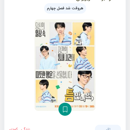
هروقت شد فصل چهارم
ژانر
زندگی
,
کمدی