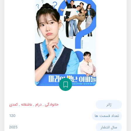
ژانر
خانوادگی
,
درام
,
عاشقانه
,
کمدی
تعداد قسمت ها
120
سال انتشار
2025