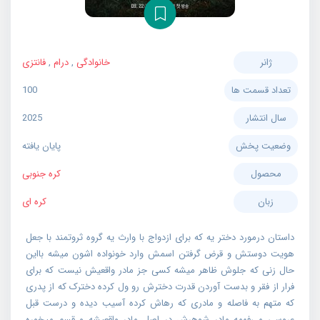
ژانر
خانوادگی
,
درام
,
فانتزی
تعداد قسمت ها
100
سال انتشار
2025
وضعیت پخش
پایان یافته
محصول
کره جنوبی
زبان
کره ای
داستان درمورد دختر یه که برای ازدواج با وارث یه گروه ثروتمند با جعل
هویت دوستش و قرض گرفتن اسمش وارد خونواده اشون میشه بااین
حال زنی که جلوش ظاهر میشه کسی جز مادر واقعیش نیست که برای
فرار از فقر و بدست آوردن قدرت دخترش رو ول کرده دخترک که از پدری
که متهم به فاصله و مادری که رهاش کرده آسیب دیده و درست قبل
عروسی می‌فهمه مادر شوهرش در اصل مادر واقعیشه و قسم میخوره