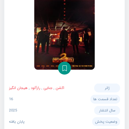
ژانر
اکشن
,
جنایی
,
رازآلود
,
هیجان انگیز
تعداد قسمت ها
16
سال انتشار
2025
وضعیت پخش
پایان یافته