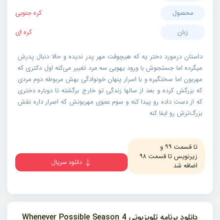
محصول
کره جنوبی
زبان
کره ای
داستان درمورد دختر یه که هیچوقت مهر پدر ندیده و حالا دنبال پدرش
میگرده اما جستجوش با ورود یهویی سه مرد تغییر می‌کنه اول دکتری که
مهربون اما سختگیره و با اسرار پنهان خونوادگی بهش مربوطه دوم مردی
که بزرگش کرده و بعد از سالها زندگی تو خارج برگشته تا دوباره دختری
که از دست داده رو پیدا کنه و سوم عموی مهربونش که اصرار داره نقش
بزرگ‌ترش رو ایفا کنه
تا قسمت ۹۹ و
زیرنویس تا قسمت ۹۸
دانلود سریال
اضافه شد
دانلود برنامه تلویزیونی Whenever Possible Season 4