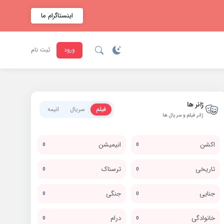
اینستاگرام ما
ورود
ثبت نام
ژانر ها
فیلم
سریال
انیمه
ژانر فیلم و سریال ها
اکشن
انیمیشن
0
0
تاریخی
ترسناک
0
0
جنایی
جنگی
0
0
خانوادگی
درام
0
0