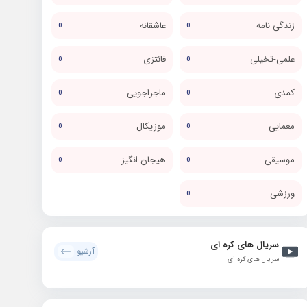
زندگی نامه
عاشقانه
0
0
علمی-تخیلی
فانتزی
0
0
کمدی
ماجراجویی
0
0
معمایی
موزیکال
0
0
موسیقی
هیجان انگیز
0
0
ورزشی
0
سریال های کره ای
آرشیو
سریال های کره ای