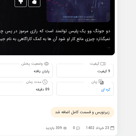
دو جونگ وو یک پلیس توانمند است که رازی مرموز در پس چه
…
کیفیت
وضعیت پخش
9 کیفیت
پایان یافته
زبان
مدت زمان
کره ای
89 دقیقه
زیرنویس و قسمت کامل اضافه شد
23 خرداد 1402
0
309 بازدید