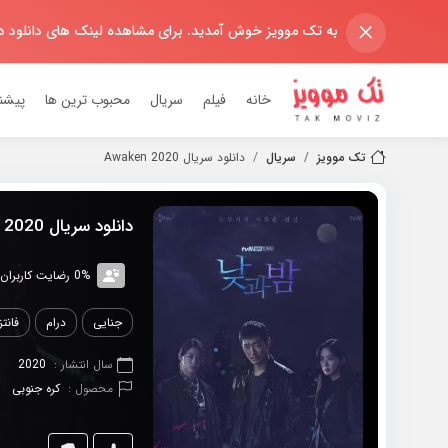
×
به تک موویز خوش آمدید. برای مشاهده لینک های دانلود 
خانه
فیلم
سریال
محبوب ترین ها
پیشن
تک موویز
سریال
دانلود سریال 2020 Awaken
دانلود سریال 2020 Awaken
0% رضایت کاربران (0رای)
جنایی
درام
فانت
سال انتشار :
2020
محصول :
کره جنوبی