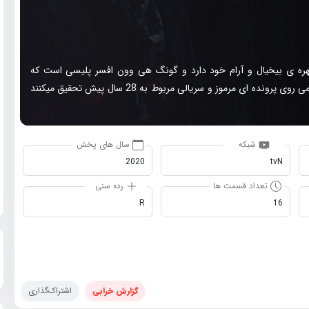
ره ی بیخیال و آرام خود دارد و گونگ هی وون افسر پلیسی است که
نمیگذارد چیزی مانع کار او شود آن ها به کمک کاراگاهی به نام جیمی روی پرونده ای مرموز و سریالی مربوط به 28 سال پیش تحقیق میکنند
شبکه
سال های پخش
2020
tvN
تعداد قسمت ها
رده سنی
R
16
گزارش خرابی
اشتراک‌گذاری