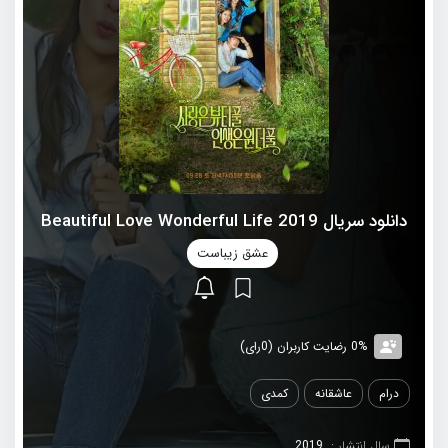
دانلود سریال 2019 Beautiful Love Wonderful Life
عشق زیباست
0% رضایت کاربران (0رای)
درام
عاشقانه
کمدی
سال انتشار :
2019