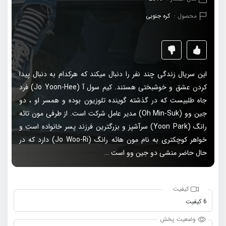
محصول :
کره جنوبی
این سریال زندگی چند نفر را دنبال میکند که هرکدام به دنبال پیدا
کردن عشق و خوشبختی هستند. کیم سول آ (Jo Yoon-Hee) فرد
جاه طلبیست که در گذشته گوینده تلوزیون بوده و همسر او ، دو
جین وو (Oh Min-Suk) مدیر عامل شرکت است. از طرفی مون تائه
رانگ (Yoon Park) سرآشپز و بزرگترین فرزند پسر خانواده است و
خواهر کوچکتری به نام مون هائه رانگ (Jo Woo-Ri) دارد که در
حال حاضر منشی دو جین وو است …
کیفیت
6 کیفیت
وضعیت پخش