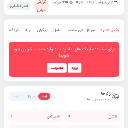
گزارش
2 اردیبهشت 1402
0
330 بازدید
اشتراک‌گذاری
خرابی
باکس دانلود
سریال های مشابه
عوامل و بازیگران
تریلر
دیدگاه ها
0
برای مشاهده لینک های دانلود باید وارد حساب کاربری خود
شوید!
ورود
عضویت
ژانر ها
فیلم
سریال
انیمه
ژانر فیلم و سریال ها
اکشن
انیمیشن
0
0