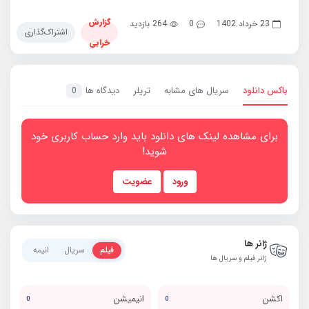
گزارش
23 خرداد 1402
0
264 بازدید
اشتراک‌گذاری
خرابی
باکس دانلود
سریال های مشابه
تریلر
دیدگاه ها
0
برای مشاهده لینک های دانلود باید وارد حساب کاربری خود
شوید!
ورود
عضویت
ژانر ها
فیلم
سریال
انیمه
ژانر فیلم و سریال ها
اکشن
انیمیشن
0
0