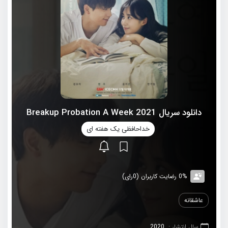
دانلود سریال 2021 Breakup Probation A Week
خداحافظی یک هفته ای
0% رضایت کاربران (0رای)
عاشقانه
سال انتشار :
2020