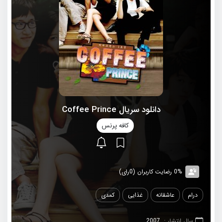
دانلود سریال Coffee Prince
کافه پرنس
0% رضایت کاربران (0رای)
درام
عاشقانه
غذایی
کمدی
سال انتشار :
2007