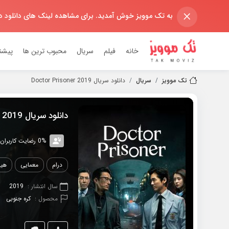
×
به تک موویز خوش آمدید. برای مشاهده لینک های دانلود 
خانه
فیلم
سریال
محبوب ترین ها
پیشن
تک موویز
سریال
دانلود سریال 2019 Doctor Prisoner
دانلود سریال 2019 Doctor Prisoner
0% رضایت کاربران (0رای)
درام
معمایی
هیج
سال انتشار :
2019
محصول :
کره جنوبی