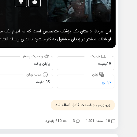
این سریال داستان یک پزشک متخصص است که به اتهام یک مورد 
ارتباطات بیشتر در زندان مشغول به کار میشود تا بدین وسیله انتقام
کیفیت
وضعیت پخش
9 کیفیت
پایان یافته
زبان
مدت زمان
کره ای
35 دقیقه
زیرنویس و قسمت کامل اضافه شد
10 اسفند 1401
3
610 بازدید