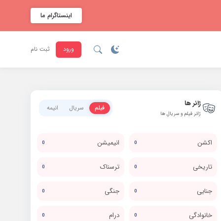
اینستاگرام ما
ورود
ثبت نام
ژانر ها
فیلم
سریال
انیمه
ژانر فیلم و سریال ها
اکشن
انیمیشن
0
0
تاریخی
ترسناک
0
0
جنایی
جنگی
0
0
خانوادگی
درام
0
0