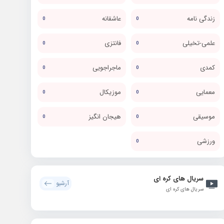
زندگی نامه
عاشقانه
0
0
علمی-تخیلی
فانتزی
0
0
کمدی
ماجراجویی
0
0
معمایی
موزیکال
0
0
موسیقی
هیجان انگیز
0
0
ورزشی
0
سریال های کره ای
آرشیو
سریال های کره ای