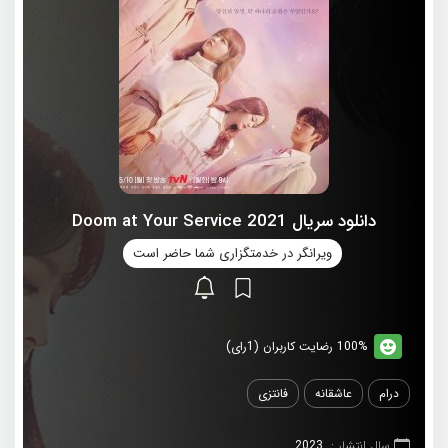
دانلود سریال 2021 Doom at Your Service
ویرانگر در خدمتگزاری شما حاضر است
100% رضایت کاربران (1رای)
درام
عاشقانه
فانتزی
سال انتشار :
2023