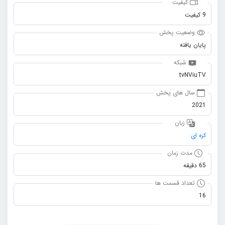
کیفیت
9 کیفیت
وضعیت پخش
پایان یافته
شبکه
tvNViuTV
سال های پخش
2021
زبان
کره ای
مدت زمان
65 دقیقه
تعداد قسمت ها
16