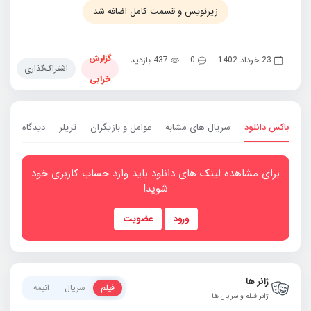
زیرنویس و قسمت کامل اضافه شد
گزارش
23 خرداد 1402
0
437 بازدید
اشتراک‌گذاری
خرابی
باکس دانلود
سریال های مشابه
عوامل و بازیگران
تریلر
دیدگاه ها
0
برای مشاهده لینک های دانلود باید وارد حساب کاربری خود
شوید!
ورود
عضویت
ژانر ها
فیلم
سریال
انیمه
ژانر فیلم و سریال ها