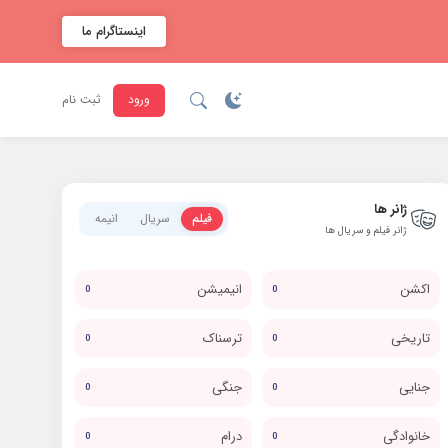
اینستاگرام ما
ورود
ثبت نام
ژانر ها
فیلم
سریال
انیمه
ژانر فیلم و سریال ها
اکشن
انیمیشن
0
0
تاریخی
ترسناک
0
0
جنایی
جنگی
0
0
خانوادگی
درام
0
0