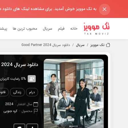
×
به تک موویز خوش آمدید. برای مشاهده لینک های دانلود 
خانه
فیلم
سریال
محبوب ترین ها
پیشن
تک موویز
سریال
دانلود سریال 2024 Good Partner
دانلود سریال 2024 Good Partner
0% رضایت کاربران (0رای)
درام
زندگی
قانو
سال انتشار :
2024
محصول :
کره جنوبی