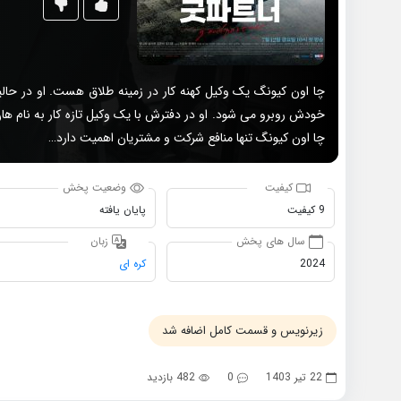
چا اون کیونگ یک وکیل کهنه کار در زمینه طلاق هست. او در حالی
خودش روبرو می شود. او در دفترش با یک وکیل تازه کار به نام هان
چا اون کیونگ تنها منافع شرکت و مشتریان اهمیت دارد…
کیفیت
وضعیت پخش
9 کیفیت
پایان یافته
سال های پخش
زبان
2024
کره ای
زیرنویس و قسمت کامل اضافه شد
22 تیر 1403
0
482 بازدید