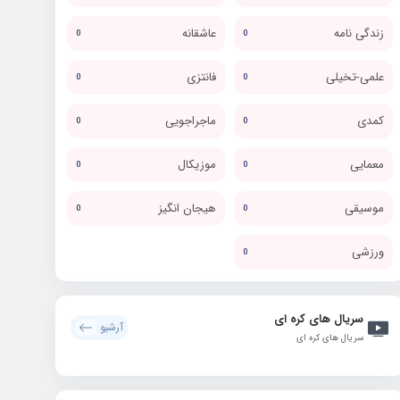
زندگی نامه
عاشقانه
0
0
علمی-تخیلی
فانتزی
0
0
کمدی
ماجراجویی
0
0
معمایی
موزیکال
0
0
موسیقی
هیجان انگیز
0
0
ورزشی
0
سریال های کره ای
آرشیو
سریال های کره ای