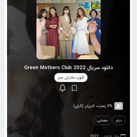
دانلود سریال 2022 Green Mothers Club
کلوپ مادران سبز
0% رضایت کاربران (0رای)
درام
معمایی
سال انتشار :
2022