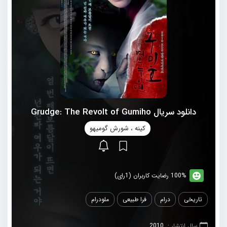
دانلود سریال Grudge: The Revolt of Gumiho
کینه ، شورش گومیهو
100% رضایت کاربران (1رای)
تاریخی
درام
فرا طبیعی
ملودرام
سال انتشار :
2010