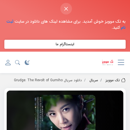
×
به تک موویز خوش آمدید. برای مشاهده لینک های دانلود در سایت
ثبت
نام
کنید.
اینستاگرام ما
تک موویز
سریال
دانلود سریال Grudge: The Revolt of Gumiho