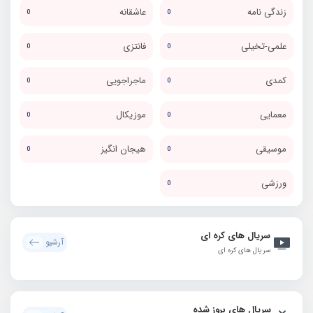
زندگی نامه
عاشقانه
0
0
علمی-تخیلی
فانتزی
0
0
کمدی
ماجراجویی
0
0
معمایی
موزیکال
0
0
موسیقی
هیجان انگیز
0
0
ورزشی
0
سریال های کره ای
آرشیو
سریال های کره ای
سریال های بروز شده