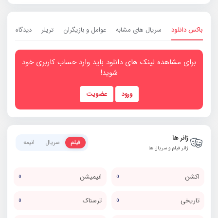
باکس دانلود
سریال های مشابه
عوامل و بازیگران
تریلر
دیدگاه ها
0
برای مشاهده لینک های دانلود باید وارد حساب کاربری خود
شوید!
ورود
عضویت
ژانر ها
فیلم
سریال
انیمه
ژانر فیلم و سریال ها
اکشن
انیمیشن
0
0
تاریخی
ترسناک
0
0