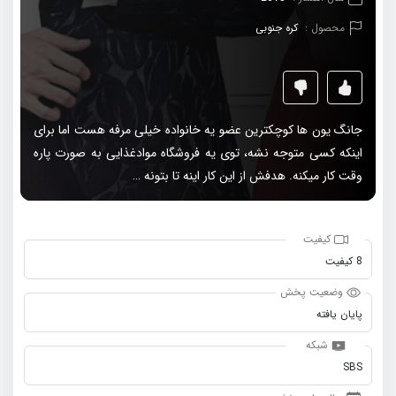
محصول :
کره جنوبی
جانگ یون ها کوچکترین عضو یه خانواده خیلی مرفه هست اما برای
اینکه کسی متوجه نشه، توی یه فروشگاه موادغذایی به صورت پاره
وقت کار میکنه. هدفش از این کار اینه تا بتونه …
کیفیت
8 کیفیت
وضعیت پخش
پایان یافته
شبکه
SBS