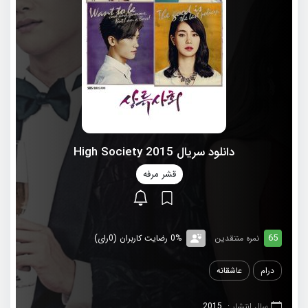
دانلود سریال 2015 High Society
قشر مرفه
65
نمره منتقدین
0% رضایت کاربران (0رای)
درام
عاشقانه
سال انتشار :
2015