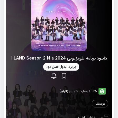
دانلود برنامه تلویزیونی 2024 I LAND Season 2 N a
جزیره ایدول فصل دوم
100% رضایت کاربران (3رای)
موسیقی
سال انتشار :
2024