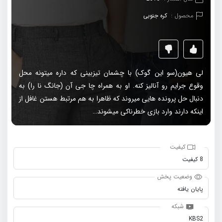
محصول :
کره جنوبی
لی هیون(سو این گوک) با چشمان تیزبینی که داره میتونه محل
وقوع جرایم رو آنالیز کنه. او به همراه چا جی آن (جانگ نا را) به
دنبال حل پرونده هایی میروند که ظاهرا به هم مرتبط هستن غافل از
اینکه دارند وارد بازی خطرناکی میشوند…
کیفیت
8 کیفیت
وضعیت پخش
پایان یافته
شبکه
KBS2