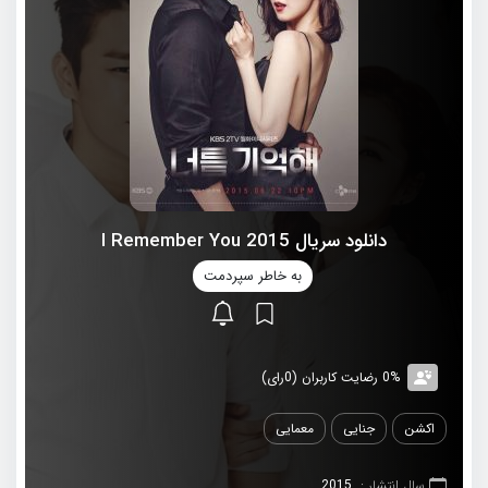
دانلود سریال 2015 I Remember You
به خاطر سپردمت
0% رضایت کاربران (0رای)
اکشن
جنایی
معمایی
سال انتشار :
2015