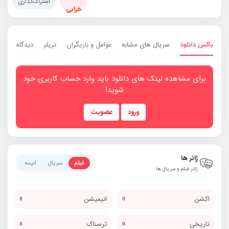
اشتراک‌گذاری
خرابی
باکس دانلود
سریال های مشابه
عوامل و بازیگران
تریلر
دیدگاه ها
0
برای مشاهده لینک های دانلود باید وارد حساب کاربری خود
شوید!
ورود
عضویت
ژانر ها
فیلم
سریال
انیمه
ژانر فیلم و سریال ها
اکشن
انیمیشن
0
0
تاریخی
ترسناک
0
0