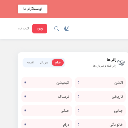
اینستاگرام ما
ورود
ثبت نام
ژانر ها
فیلم
سریال
انیمه
ژانر فیلم و سریال ها
اکشن
انیمیشن
0
0
تاریخی
ترسناک
0
0
جنایی
جنگی
0
0
خانوادگی
درام
0
0