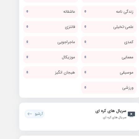
زندگی نامه
عاشقانه
0
0
علمی-تخیلی
فانتزی
0
0
کمدی
ماجراجویی
0
0
معمایی
موزیکال
0
0
موسیقی
هیجان انگیز
0
0
ورزشی
0
سریال های کره ای
آرشیو
سریال های کره ای