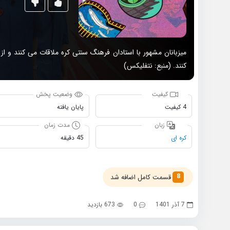
میزبانان مشهور با استادان فرهنگ سنتی کره ملاقات می کنند و ا
کنند. (منبع: نتفلیکس)
کیفیت
وضعیت پخش
4 کیفیت
پایان یافته
زبان
مدت زمان
کره ای
45 دقیقه
8
قسمت کامل اضافه شد
7 آذر 1401
0
673 بازدید