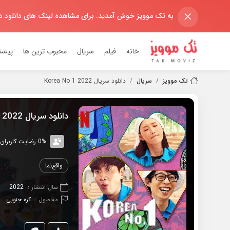
×
به تک موویز خوش آمدید. برای مشاهده لینک های دانلود 
خانه
فیلم
سریال
محبوب ترین ها
پیشن
تک موویز
سریال
دانلود سریال 2022 Korea No 1
دانلود سریال 2022 Korea No 1
0% رضایت کاربران (0رای)
واقع‌نما
سال انتشار :
2022
محصول :
کره جنوبی