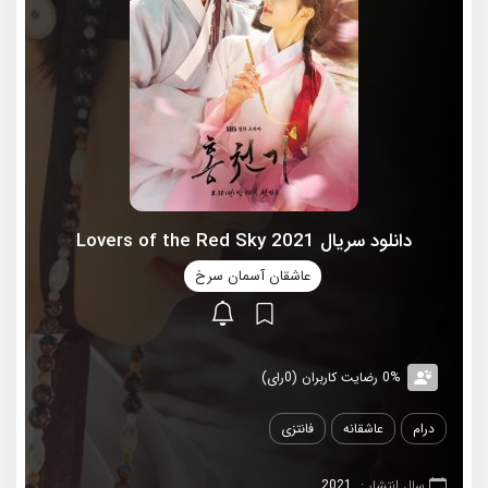
دانلود سریال 2021 Lovers of the Red Sky
عاشقان آسمان سرخ
0% رضایت کاربران (0رای)
درام
عاشقانه
فانتزی
سال انتشار :
2021