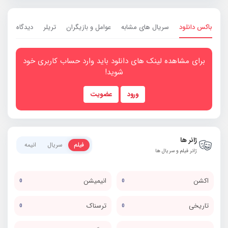
باکس دانلود
سریال های مشابه
عوامل و بازیگران
تریلر
دیدگاه ها
0
برای مشاهده لینک های دانلود باید وارد حساب کاربری خود
شوید!
ورود
عضویت
ژانر ها
فیلم
سریال
انیمه
ژانر فیلم و سریال ها
اکشن
انیمیشن
0
0
تاریخی
ترسناک
0
0