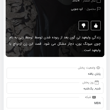
سال انتشار :
2024
محصول :
کره جنوبی
زندگی ولیعهد لی گون بعد از ربوده شدن توسط توسط زنی به نام
چوی میونگ یون، دچار مشکل می شود. قصد این زن ازدواج با
ولیعهد است…
وضعیت پخش
پایان یافته
روز پخش
شنبه, یک‌شنبه
شبکه
MBN