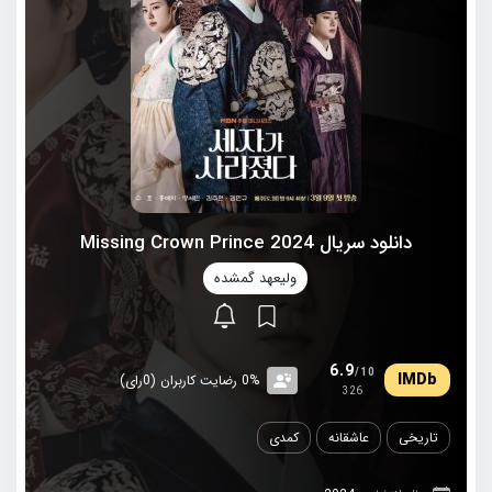
دانلود سریال 2024 Missing Crown Prince
ولیعهد گمشده
6.9
/10
0% رضایت کاربران (0رای)
326
تاریخی
عاشقانه
کمدی