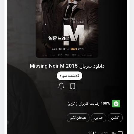
دانلود سریال 2015 Missing Noir M
گمشده سیاه
100% رضایت کاربران (1رای)
اکشن
جنایی
هیجان‌انگیز
سال انتشار :
2015