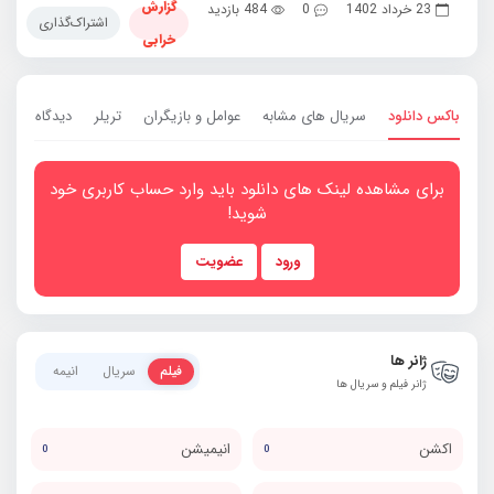
گزارش
23 خرداد 1402
0
484 بازدید
اشتراک‌گذاری
خرابی
باکس دانلود
سریال های مشابه
عوامل و بازیگران
تریلر
دیدگاه ها
0
برای مشاهده لینک های دانلود باید وارد حساب کاربری خود
شوید!
ورود
عضویت
ژانر ها
فیلم
سریال
انیمه
ژانر فیلم و سریال ها
اکشن
انیمیشن
0
0