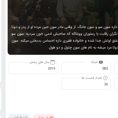
ره سون سو و سون جانگ. از وقتی مادر سون جین مرده او از پدر و دوتا
 نگران رقابت با رستوران وونتاکه که صاحبش ادمی خون سردیه. سون سو
از عشق اولش جدا شده و خانواده فقیری داره احساس بدبختی میکنه. سون
تا مرد میشه به نام های سون چئول و دو هول.
شبکه
سال های پخش
2015
SBS
تعداد قسمت ها
26
گزارش خرابی
اشتراک‌گذاری