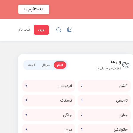
اینستاگرام ما
ورود
ثبت نام
ژانر ها
فیلم
سریال
انیمه
ژانر فیلم و سریال ها
اکشن
انیمیشن
0
0
تاریخی
ترسناک
0
0
جنایی
جنگی
0
0
خانوادگی
درام
0
0