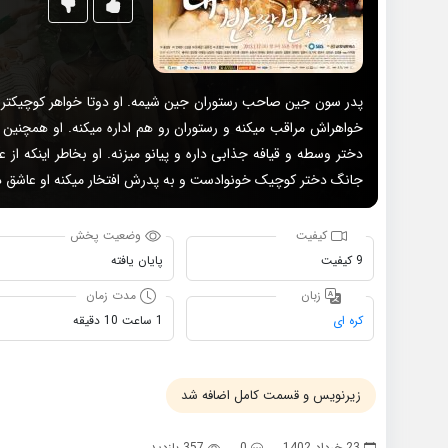
پدر سون جین صاحب رستوران جین شیمه. او دوتا خواهر کوچیکتر دا
خواهراش مراقب میکنه و رستوران رو هم اداره میکنه. او همچنین
دختر وسطه و قیافه جذابی داره و پیانو میزنه. او بخاطر اینکه 
جانگ دختر کوچیک خونوادست و به پدرش افتخار میکنه او عاشق دو
کیفیت
وضعیت پخش
9 کیفیت
پایان یافته
زبان
مدت زمان
کره ای
1 ساعت 10 دقیقه
زیرنویس و قسمت کامل اضافه شد
23 خرداد 1402
0
357 بازدید