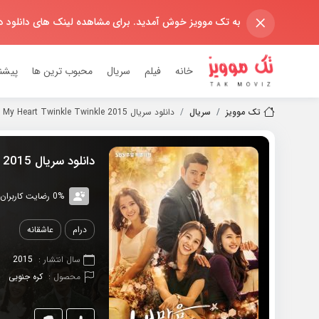
×
به تک موویز خوش آمدید. برای مشاهده لینک های دانلود 
خانه
فیلم
سریال
محبوب ترین ها
پیشن
تک موویز
سریال
دانلود سریال 2015 My Heart Twinkle Twinkle
دانلود سریال 2015 My Heart Twinkle Twinkle
0% رضایت کاربران (0رای)
درام
عاشقانه
سال انتشار :
2015
محصول :
کره جنوبی