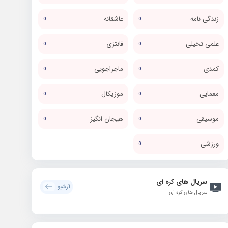
زندگی نامه
عاشقانه
0
0
علمی-تخیلی
فانتزی
0
0
کمدی
ماجراجویی
0
0
معمایی
موزیکال
0
0
موسیقی
هیجان انگیز
0
0
ورزشی
0
سریال های کره ای
آرشیو
سریال های کره ای