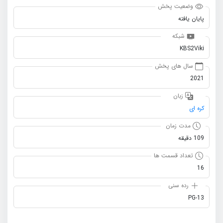
وضعیت پخش
پایان یافته
شبکه
KBS2Viki
سال های پخش
2021
زبان
کره ای
مدت زمان
109 دقیقه
تعداد قسمت ها
16
رده سنی
PG-13