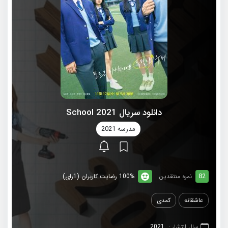
دانلود سریال School 2021
مدرسه 2021
82
نمره منتقدین
100% رضایت کاربران (1رای)
عاشقانه
کمدی
سال انتشار :
2021