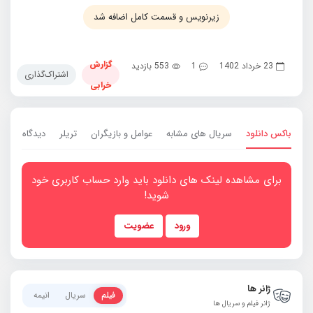
زیرنویس و قسمت کامل اضافه شد
گزارش
23 خرداد 1402
1
553 بازدید
اشتراک‌گذاری
خرابی
باکس دانلود
سریال های مشابه
عوامل و بازیگران
تریلر
دیدگاه ها
1
برای مشاهده لینک های دانلود باید وارد حساب کاربری خود
شوید!
ورود
عضویت
ژانر ها
فیلم
سریال
انیمه
ژانر فیلم و سریال ها