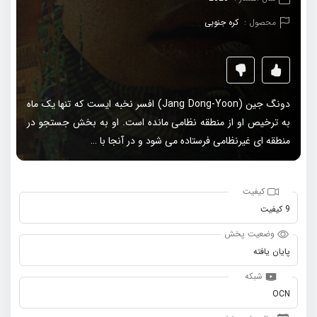
محصول :
کره جنوبی
دونگ جین (Jang Dong-Yoon) افسر نخبه ایست که تنها یک ماه
به ترخیص او از منطقه نظامی مانده است. او به بخش جستجو در
منطقه ای غیرنظامی فرستاده می شود و در آنجا با …
کیفیت
9 کیفیت
وضعیت پخش
پایان یافته
شبکه
OCN